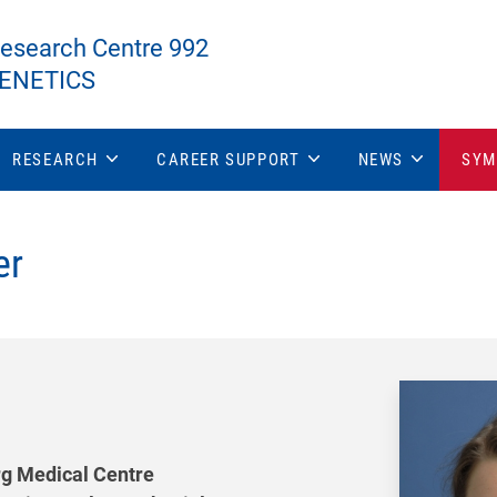
Research Centre 992
GENETICS
RESEARCH
CAREER SUPPORT
NEWS
SYM
er
rg Medical Centre