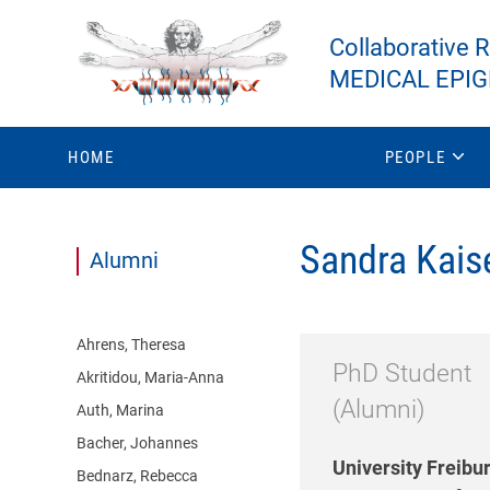


Collaborative 
MEDICAL EPI
HOME
PEOPLE
Sandra Kais
Alumni
Ahrens, Theresa
PhD Student
Akritidou, Maria-Anna
(Alumni)
Auth, Marina
Bacher, Johannes
University Freibu
Bednarz, Rebecca