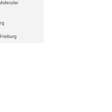
 Molecular
urg
 Freiburg